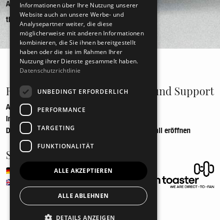
Anbieter*in
Informationen über Ihre Nutzung unserer
Website auch an unsere Werbe- und
tickettoaster GmbH
Analysepartner weiter, die diese
möglicherweise mit anderen Informationen
kombinieren, die Sie ihnen bereitgestellt
haben oder die sie im Rahmen Ihrer
Nutzung ihrer Dienste gesammelt haben.
Datenschutzrichtlinie
Recht und Ordnung
Hilfe und Support
UNBEDINGT ERFORDERLICH
AGB
Telefon
PERFORMANCE
Impressum
Mail
TARGETING
Datenschutz
Supportfall eröffnen
FUNKTIONALITÄT
Sprache
🇩🇪
Deutsch
ALLE AKZEPTIEREN
🇬🇧
Englisch
ALLE ABLEHNEN
DETAILS ANZEIGEN