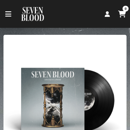
Zum Hauptinhalt springen
Startseite
0
Produkte
“Life Is Just a Phase”