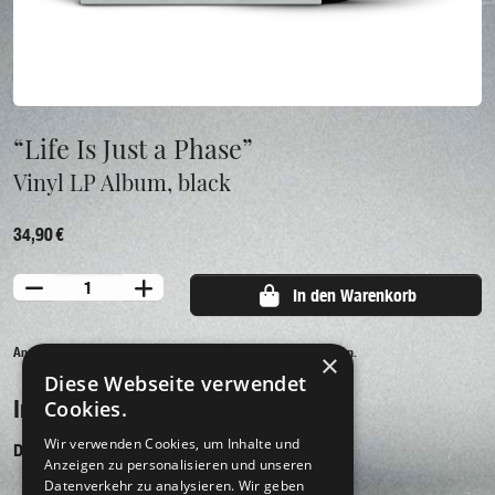
“Life Is Just a Phase”
Vinyl LP Album, black
34,90 €
In den Warenkorb
Angezeigte Preise inkl. der gesetzl. MwSt., zzgl. Versandkosten.
×
Diese Webseite verwendet
Information
Cookies.
Wir verwenden Cookies, um Inhalte und
Debütalbum
Anzeigen zu personalisieren und unseren
Datenverkehr zu analysieren. Wir geben